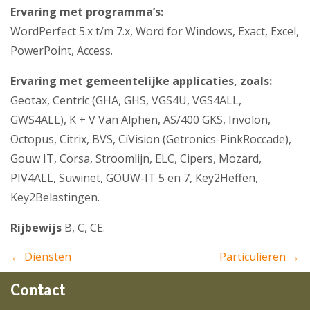
Ervaring met programma’s:
WordPerfect 5.x t/m 7.x, Word for Windows, Exact, Excel,
PowerPoint, Access.
Ervaring met gemeentelijke applicaties, zoals:
Geotax, Centric (GHA, GHS, VGS4U, VGS4ALL,
GWS4ALL), K + V Van Alphen, AS/400 GKS, Involon,
Octopus, Citrix, BVS, CiVision (Getronics-PinkRoccade),
Gouw IT, Corsa, Stroomlijn, ELC, Cipers, Mozard,
PIV4ALL, Suwinet, GOUW-IT 5 en 7, Key2Heffen,
Key2Belastingen.
Rijbewijs
B, C, CE.
← Diensten
Particulieren →
Contact